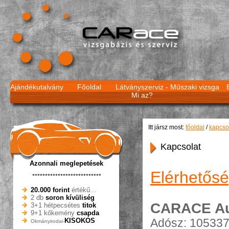
Ajándékutalvány
Főoldal
Látványszerviz -
Műszaki vizsga
Mi az?
Itt jársz most:
főoldal
/
kapcso
Kapcsolat
Azonnali meglepetések
Elérhetősé
***************************
20.000 forint
értékű...
2 db
soron kívüliség
CARACE Aut
3+1 hétpecsétes
titok
9+1 kőkemény
csapda
Adósz: 105337
KISOKOS
Okmányirodai-