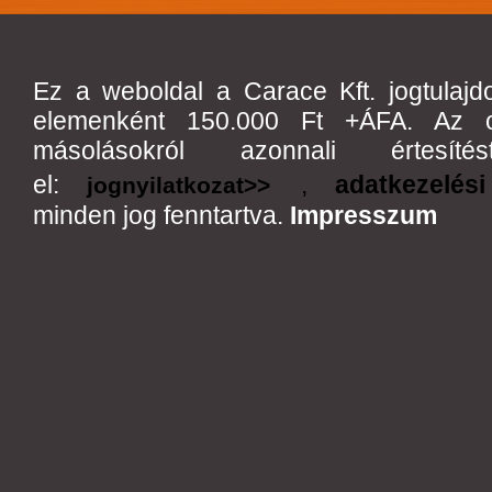
Ez a weboldal a Carace Kft. jogtulajd
elemenként 150.000 Ft +ÁFA. Az olda
másolásokról azonnali értes
el:
,
adatkezelési
jognyilatkozat>>
minden jog fenntartva.
Impresszum