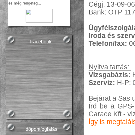
Cégj: 13-09-0
  és m
ég
rengeteg...
Bank: OTP 11
Ügyfélszolgál
Iroda és szerv
Facebook
Telefon/fax:
06
Nyitva tartás:
Vizsgabázis:
Szerviz:
H-P: 
Bejárat a Sas u
Írd be a GPS-
Carace Kft - v
Így is megtalál
Időpontfoglalás