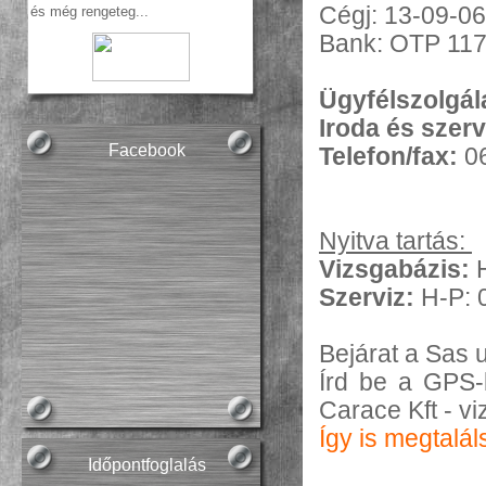
Cégj: 13-09-0
  és m
ég
rengeteg...
Bank: OTP 11
Ügyfélszolgál
Iroda és szerv
Facebook
Telefon/fax:
06
Nyitva tartás:
Vizsgabázis:
Szerviz:
H-P: 
Bejárat a Sas u
Írd be a GPS-
Carace Kft - v
Így is megtalál
Időpontfoglalás