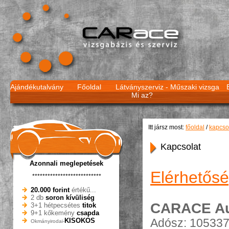
Ajándékutalvány
Főoldal
Látványszerviz -
Műszaki vizsga
Mi az?
Itt jársz most:
főoldal
/
kapcso
Kapcsolat
Azonnali meglepetések
Elérhetősé
***************************
20.000 forint
értékű...
2 db
soron kívüliség
CARACE Aut
3+1 hétpecsétes
titok
9+1 kőkemény
csapda
Adósz: 105337
KISOKOS
Okmányirodai-