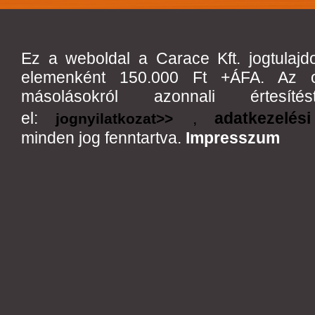
Ez a weboldal a Carace Kft. jogtulajd
elemenként 150.000 Ft +ÁFA. Az olda
másolásokról azonnali értes
el:
,
adatkezelési
jognyilatkozat>>
minden jog fenntartva.
Impresszum