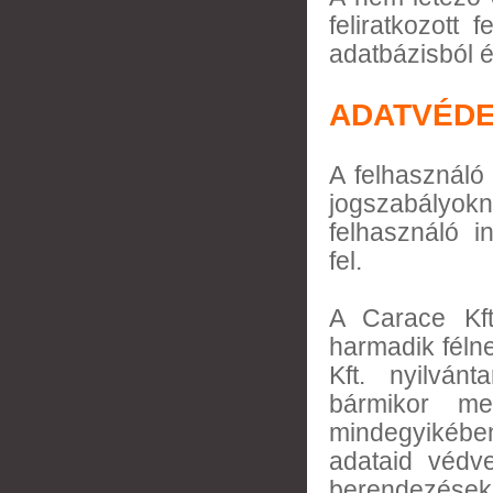
feliratkozott 
adatbázisból é
ADATVÉDE
A felhasználó
jogszabályokna
felhasználó i
fel.
A Carace Kft
harmadik féln
Kft. nyilvánt
bármikor me
mindegyikében
adataid védve
berendezések