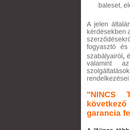
baleset, e
A jelen által
kérdésekben a 
szerződések
fogyasztó és 
szabályairól
,
é
valamint az
szolgáltatáso
rendelkezései
"NINCS 
következő
garancia fe