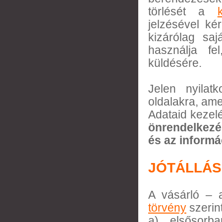
törlését a
jelzésével ké
kizárólag saj
használja fel
küldésére.
Jelen nyilat
oldalakra, ame
Adataid kezel
önre
és az inform
JÓTÁLLÁS
A vásárló – 
törvény
szerint
a) elsősorba