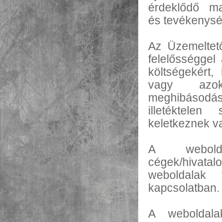
érdeklődő ma
és tevékenysé
Az Üzemeltet
felelősséggel
költségekért,
vagy azok 
meghibásodás
illetéktelen
keletkeznek v
A webolda
cégek/hivata
weboldalak t
kapcsolatban.
A weboldala