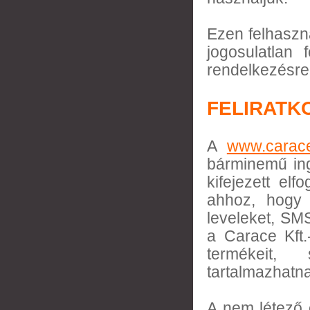
Ezen felhaszná
jogosulatlan
rendelkezésre 
FELIRATK
A
www.carac
bárminemű ingy
kifejezett elf
ahhoz, hogy e
leveleket, SM
a Carace Kft.
termékeit, 
tartalmazhatn
A nem létező 