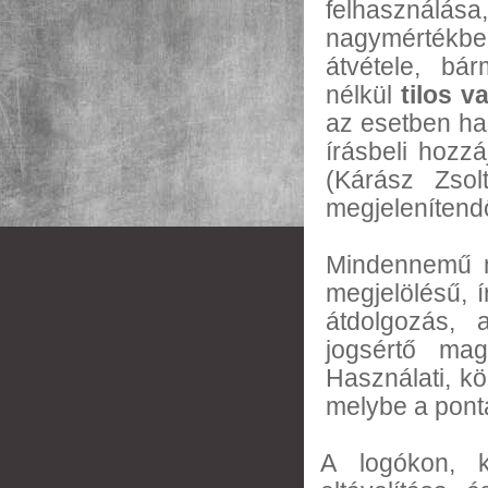
felhasználás
nagymértékb
átvétele, bá
nélkül
tilos v
az esetben ha
írásbeli hozz
(Kárász Zsol
megjelenítend
Mindennemű má
megjelölésű, í
átdolgozás, 
jogsértő maga
Használati, kö
melybe a ponta
A logókon, k