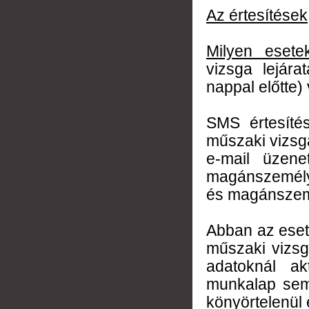
Az értesítések
Milyen esete
vizsga lejára
nappal előtte
SMS értesíté
műszaki vizsgád
e-mail üzene
magánszemélye
és magánszem
Abban az esetb
műszaki vizsg
adatoknál ak
munkalap sem
könyörtelenül 