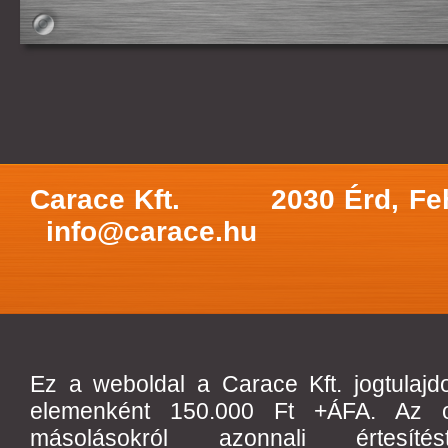
Carace Kft.
2030 Érd, Fe
info@carace.hu
Ez a weboldal a Carace Kft. jogtulajd
elemenként 150.000 Ft +ÁFA. Az olda
másolásokról azonnali értes