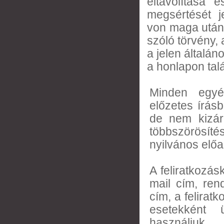
eltávolítása 
megsértését j
von maga után.
szóló törvény, 
a jelen általán
a honlapon tal
Minden egyéb
előzetes írásb
de nem kizár
többszörösít
nyilvános előa
A feliratkozás
mail cím, ren
cím, a feliratk
esetekként ü
használjuk.