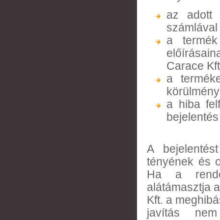
az adott 
számlával (
a termék
előírásai
Carace Kft
a terméke
körülménye
a hiba fe
bejelentés
A bejelenté
tényének és o
Ha a rende
alátámasztja 
Kft. a meghibá
javítás nem