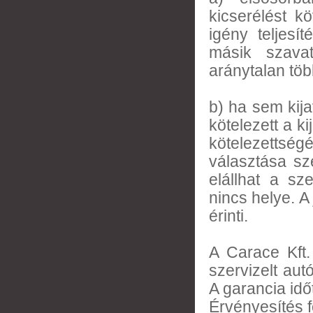
kicserélést k
igény teljesí
másik szavat
aránytalan tö
b) ha sem kija
kötelezett a ki
kötelezettségé
választása sze
elállhat a sz
nincs helye. A
érinti.
A Carace Kft.
szervizelt aut
A garancia idő
Érvényesítés fe