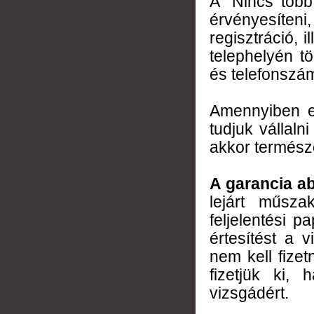
A "Nincs több
érvényesíte
regisztráció, 
telephelyén t
és telefonszá
Amennyiben ez
tudjuk vállaln
akkor természe
A garancia ab
lejárt műsz
feljelentési p
értesítést a 
nem kell fize
fizetjük ki,
vizsgádért.