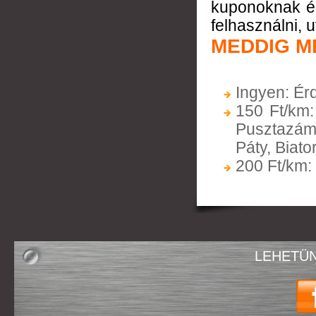
kuponoknak
é
felhasználni, 
MEDDIG M
Ingyen: Ér
150 Ft/km:
Pusztazámo
Páty, Biat
200 Ft/km
LEHETÜN