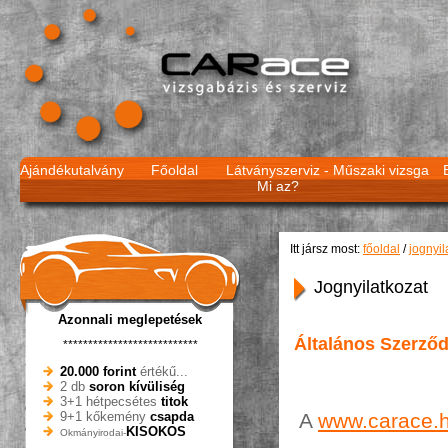
Ajándékutalvány
Főoldal
Látványszerviz -
Műszaki vizsga
Mi az?
Itt jársz most:
főoldal
/
jognyil
Jognyilatkozat
Azonnali meglepetések
Általános Szerződé
***************************
20.000 forint
értékű...
2 db
soron kívüliség
3+1 hétpecsétes
titok
A
www.carace.
9+1 kőkemény
csapda
KISOKOS
Okmányirodai-