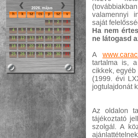
(továbbiakb
2026. május
valamennyi in
h
k
sz
cs
p
sz
v
saját felelőssé
1
2
3
Ha nem értesz
4
5
6
7
8
9
10
ne látogasd a
11
12
13
14
15
16
17
18
19
20
21
22
23
24
A
www.carac
25
26
27
28
29
30
31
tartalma is, 
cikkek, egyéb 
(1999. évi LX
jogtulajdonát 
Az oldalon ta
tájékoztató je
szolgál. A kö
ajánlattételne