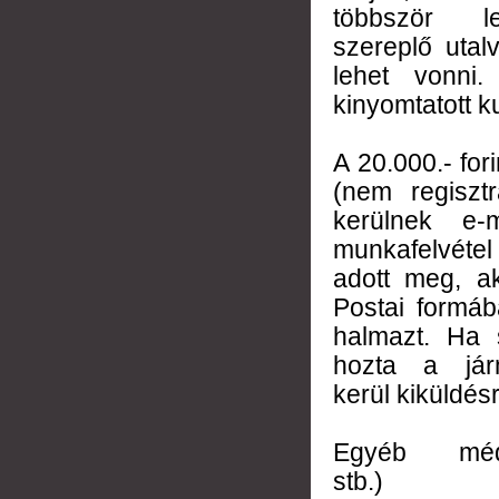
többször l
szereplő
utal
lehet vonni
kinyomtatott 
A 20.000.- fo
(nem regiszt
kerülnek e-
munkafelvétel
adott meg, a
Postai formá
halmazt. Ha 
hozta a já
kerül kiküldé
Egyéb médi
stb.)