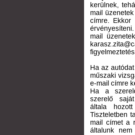
kerülnek, teh
mail üzenetek
címre. Ekkor 
érvényesíteni
mail üzenetek
karasz.zita@
figyelmeztetése
Ha az autódat
műszaki vizsgá
e-mail címre k
Ha a szerel
szerelő sajá
általa hozot
Tiszteletben 
mail címet a 
általunk nem 