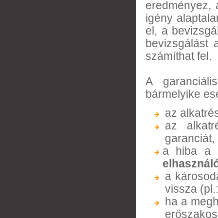
eredményez, a
igény alaptal
el, a bevizsgá
bevizsgálást 
számíthat fel.
A garanciál
bármelyike es
az alkatré
az alkatr
garanciát,
a hiba a 
elhasznál
a károsod
vissza (pl
ha a megh
erőszakos