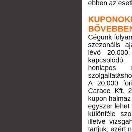
ebben az eset
KUPONOK
BŐVEBBE
Cégünk folya
szezonális a
lévő 20.000
kapcsol
honlapos r
szolgáltatásho
A 20.000 for
Carace Kft. 2
kupon halmaz 
egyszer lehet
különféle szo
illetve vizsg
tartjuk, ezért