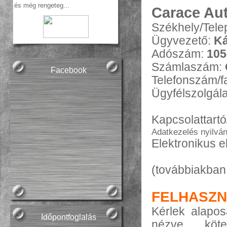
  és m
ég
rengeteg...
Carace Aut
Székhely/Tele
Ügyvezető:
Ká
Adószám:
105
Számlaszám:
Facebook
Telefonszám/
Ügyfélszolgála
Kapcsolattartó
Adatkezelés nyilvá
Elektronikus 
(továbbiakban
FELHASZNÁ
Kérlek alapos
Időpontfoglalás
nézve köte