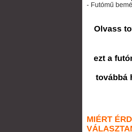
- Futómű bemér
Olvass t
ezt a fut
továbbá 
MIÉRT ÉR
VÁLASZTA