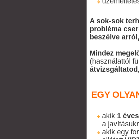
üzemelteté
A sok-sok ter
probléma cser
beszélve arról,
Mindez megel
(használattól 
átvizsgáltatod
EGY OLYA
akik
1 éves
a javításuk
akik egy fo