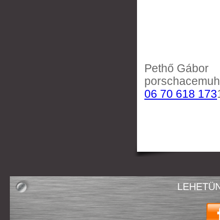
Pethő Gábor
porschacemuh
06 70 618 173
LEHETÜN