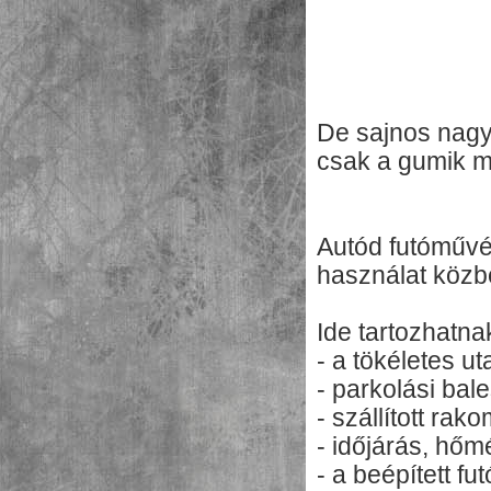
De sajnos nagyo
csak a gumik 
Autód futóművé
használat köz
Ide tartozhatna
- a tökéletes ut
- parkolási bale
- szállított rak
- időjárás, hőm
- a beépített f