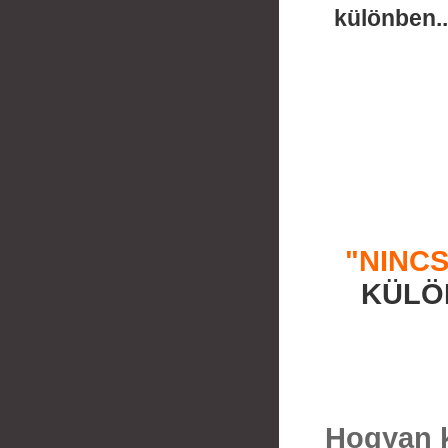
különben..
"NINC
KÜLÖ
Hogyan k