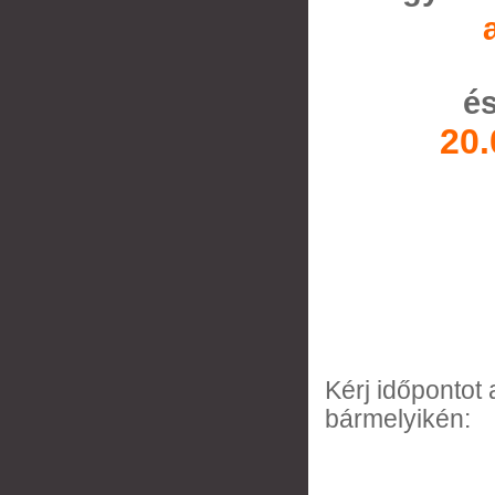
é
20.
Kérj időpontot
bármelyikén: