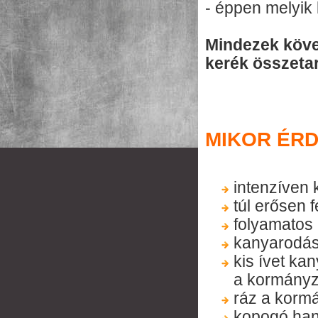
- éppen melyik l
Mindezek köve
kerék összeta
MIKOR ÉRD
intenzíven 
túl erősen 
folyamatos 
kanyarodásn
kis ívet ka
a kormány
ráz a korm
kopogó han