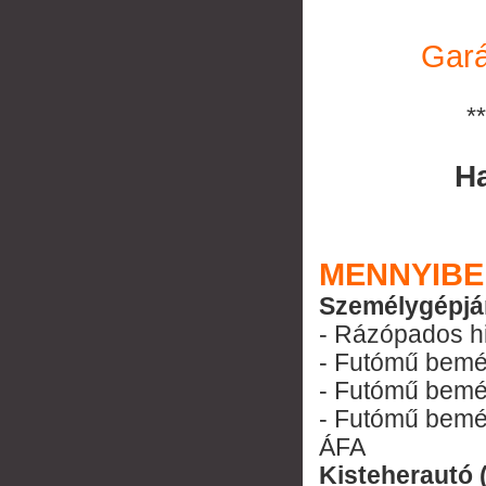
Gará
**
H
MENNYIBE
Személygépjá
- Rázópados hi
- Futómű bemér
- Futómű bemér
- Futómű bemér
ÁFA
Kisteherautó 