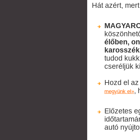
Hát azért, mert
MAGYARO
köszönhet
élőben, on
karosszék
tudod kukk
cseréljük ki
Hozd el az
,
megyünk el»
Előzetes e
időtartamár
autó nyújt