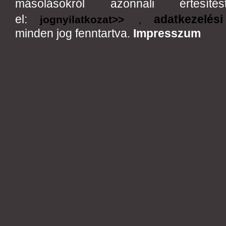
másolásokról azonnali értes
el:
,
adatkezelési
jognyilatkozat>>
minden jog fenntartva.
Impresszum