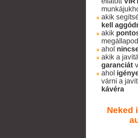
ellátott
VIR
munkájukh
akik segíts
kell aggód
akik
pontos
megállapod
ahol
nincse
akik a jav
garanciát
v
ahol
igénye
várni a javí
kávéra
Neked i
a