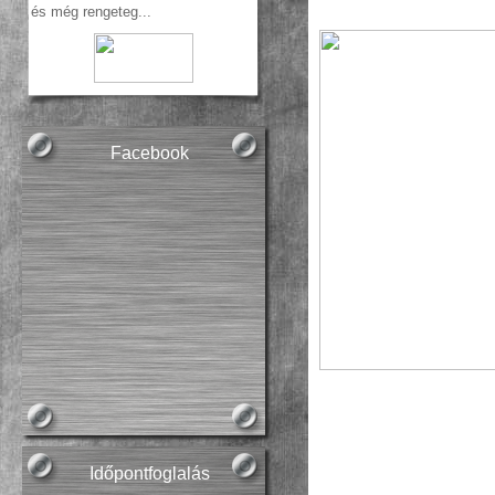
  és m
ég
rengeteg...
Facebook
Időpontfoglalás