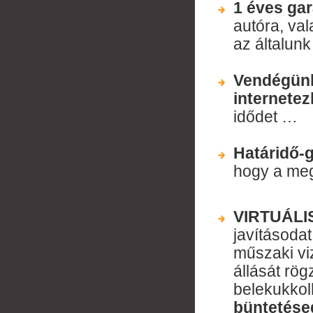
1 éves gar
autóra, val
az általun
Vendégün
internetez
idődet …
Határidő-
hogy a meg
VIRTUÁLI
javításodat
műszaki viz
állását rö
belekukkol
büntetése