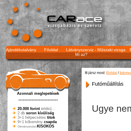
Ajándékutalvány
Főoldal
Látványszerviz -
Műszaki vizsga
Mi az?
Itt jársz most:
főoldal
/
futomua
Futóműállítás
Azonnali meglepetések
***************************
Ugye nem 
20.000 forint
értékű...
2 db
soron kívüliség
3+1 hétpecsétes
titok
9+1 kőkemény
csapda
KISOKOS
Okmányirodai-