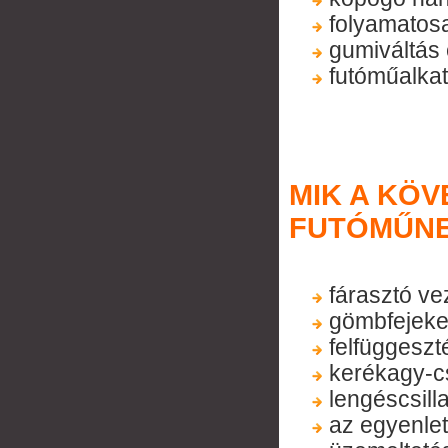
folyamatosa
gumiváltás
futóműalka
MIK A KÖV
FUTÓMŰN
fárasztó ve
gömbfejeket
felfüggeszté
kerékagy-cs
lengéscsilla
az egyenlet