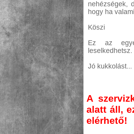
nehézségek, de
hogy ha valami
Köszi
Ez az egyet
leselkedhetsz. 
Jó kukkolást...
A szervizk
alatt áll,
elérhető!