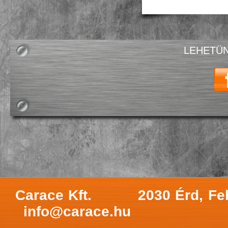
LEHETÜN
Carace Kft.
2030 Érd, Fe
info@carace.hu