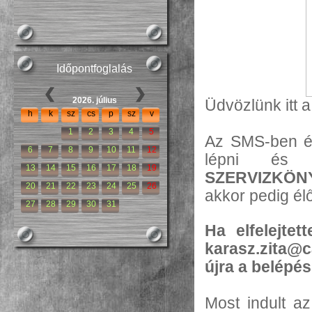
Időpontfoglalás
2026. július
Üdvözlünk itt 
h
k
sz
cs
p
sz
v
1
2
3
4
5
Az SMS-ben és
6
7
8
9
10
11
12
lépni é
13
14
15
16
17
18
19
SZERVIZKÖN
20
21
22
23
24
25
26
akkor pedig él
27
28
29
30
31
Ha elfelejte
karasz.zita@
újra a belépé
Most indult az