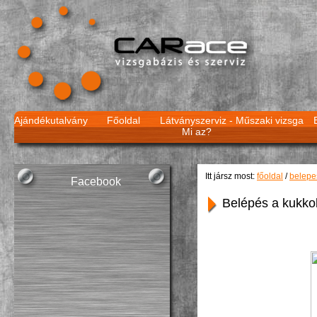
Ajándékutalvány
Főoldal
Látványszerviz -
Műszaki vizsga
Mi az?
Itt jársz most:
főoldal
/
belepe
Facebook
Belépés a kukko