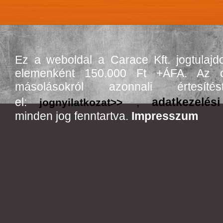
Ez a weboldal a Carace Kft. jogtulajd
elemenként 150.000 Ft +ÁFA. Az olda
másolásokról azonnali értes
el:
,
adatkezelési
jognyilatkozat>>
minden jog fenntartva.
Impresszum